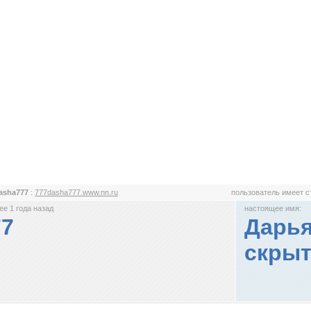
asha777
:
777dasha777.www.nn.ru
пользователь имеет 
е 1 года назад
настоящее имя:
77
Дарья
скрыт