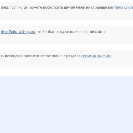
yaka
Sammer
Selana
Shark1
Six
SoLHblLLLkO
Somal
 пока пуст, но Вы можете посмотреть другие блоги на странице
рейтинга блог
dOlia
eugesha
facel
freiya2701
gorjulval
iOLE
е
блог Робота Форума
, чтобы быть в курсе всех новостей сайта.
bomira25
maxijaz10
melok
nibeda
olga.v
raffun
stauri
ть последние записи в блогах можно в разделе
события на сайте
.
а
торнадоО
Аннушка86-17
Апрель*
ДЖИНСА
Голуба
Кроссовки АНТА
ТАЖ
Оксанушка
Пристрой по районам
Слонихха
Светская Любимая Прохорова
Тайота
Татьяна Мошук