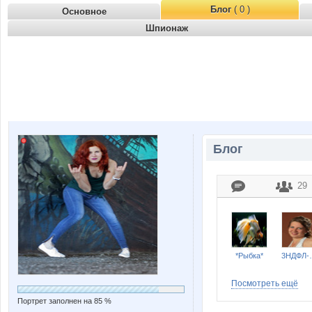
Блог
( 0 )
Основное
Шпионаж
Блог
29
*Рыбка*
3Н
Посмотреть ещё
Портрет заполнен на 85 %