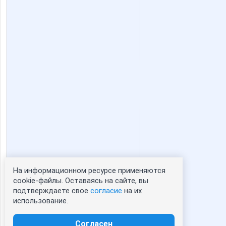
Зимняя сказка)
Зла
На информационном ресурсе применяются
Статистика портрета:
cookie-файлы. Оставаясь на сайте, вы
подтверждаете свое
согласие
на их
сейчас просматривают портрет - 0
использование.
зарегистрированные пользователи
посетившие портрет за 7 дней - 0
Согласен