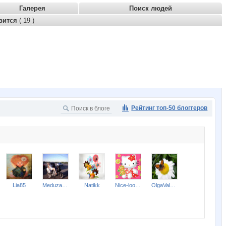
Галерея
Поиск людей
вится
( 19 )
Рейтинг топ-50 блоггеров
Lia85
Meduza GARGONA
Natikk
Nice-looking
OlgaValerievna