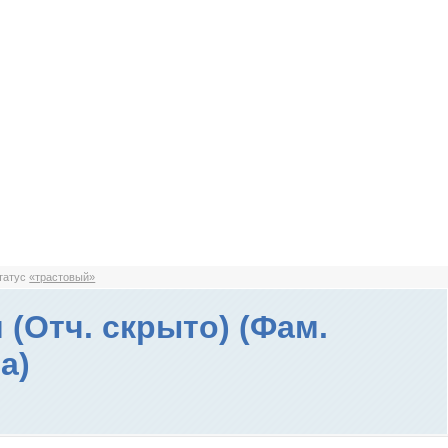
статус
«трастовый»
 (Отч. скрыто) (Фам.
а)