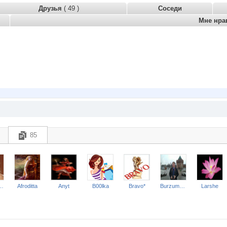
Друзья
( 49 )
Соседи
Мне нра
85
ДФЛ-НН
Afroditta
Anyt
B00lka
Bravo*
Burzum1983
Larshe