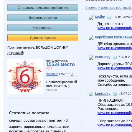
5 комплиментов в гостевой 
Отправить приватное сообщение
Майя!
07.01.2026 в
Добавить в друзья
Дд, нет оплаты
Игнорировать
www.nn.ru/community
Корейская косметик
Сделать подарок
ДВ! сбор предоплат
Покупаем вместе: БОЛЬШОЙ ШОПИНГ
www.nn.ru/community/
(взрослый)
kentucky
16.08.20
популярность:
15534 место
Дорогие друзья ПРИ
-9 ↓
www.nn.ru/community/
-1 ↓
рейтинг
1757
?
Пожалуйста, если В
мое сообщение.
Привилегированный
Спасибо за пониман
пользователь
6
уровня
kentucky
15.07.20
ПРИГЛАШАЮ!!!
Сбор заказов до 16
Распродажа!
Статистика портрета:
www.nn.ru/community/
сейчас просматривают портрет - 0
Сбор заказов до 27.
www.nn.ru/community/
зарегистрированные пользователи
посетившие портрет за 7 дней - 0