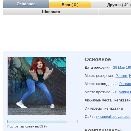
Основное
Блог
( 0 )
Друзья
( 49 )
Шпионаж
Основное
Дата рождения :
29 Мая
19
Место рождения :
Россия
,
Н
Место нахождения :
Россия
Место проживания :
улица 
Любимые места : не указа
Интересы : не указаны
Сайт :
vk.com/uliusovamade
Портрет заполнен на 85 %
Комплименты